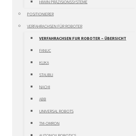
HIWIN PRÄZISIONSSYSTEME
HIWIN MOTOREN &
POSITIONIERER
ANTRIEBSVERSTARKER
VERFAHRACHSEN FÜR ROBOTER
HIWIN MOTOREN &
VERFAHRACHSEN FUR ROBOTER – ÜBERSICHT
ANTRIEBSVERSTARKER –
FANUC
ÜBERSICHT
KUKA
SERVOMOTOREN
STAUBLI
TORQUEMOTOREN
NACHI
LINEARMOTOREN
ABB
ANTRIEBSVERSTÄRKER
UNIVERSAL ROBOTS
KUNDENSPEZIFISCHE KOMPONENTEN
TM-OMRON
LINEARSYSTEME
AUTONOX ROBOTICS