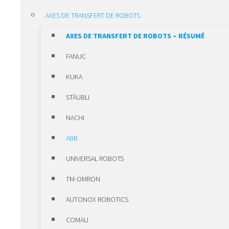
SYSTÈMES D’UNITÉS
AXES DE TRANSFERT DE ROBOTS
DE RÉGLAGE
AXES DE TRANSFERT DE ROBOTS – RÉSUMÉ
SYSTÈME DE CLAMAGE
FANUC
COURONNES D’ORIENTATION ROTHE
KUKA
ERDE
STÄUBLI
HIWIN MOTEURS & VARIATEURS
NACHI
HIWIN MOTEURS &
ABB
VARIATEURS – RÉSUMÉ
UNIVERSAL ROBOTS
SERVOMOTEURS
TM-OMRON
MOTEURS COUPLES
AUTONOX ROBOTICS
MOTEURS LINEAIRES
COMAU