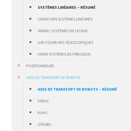
SYSTÈMES DE LUBRIFICATION
SYSTÈMES LINÉAIRES – RÉSUMÉ
SYSTÈMES DE POSITIONNEMENT ET
VANSICHEN SYSTÈMES LINÉAIRES
BRIDES DE FIXATION
WINKEL SYSTÈMES DE LEVAGE
SYSTÈMES DE
LHD FOURCHES TÉLESCOPIQUES
POSITIONNEMENT ET BRIDES DE
HIWIN SYSTÈMES DE PRÉCISION
FIXATION – RÉSUMÉ
POSITIONNEURS
SYSTÈMES D’UNITÉS
AXES DE TRANSFERT DE ROBOTS
DE RÉGLAGE
AXES DE TRANSFERT DE ROBOTS – RÉSUMÉ
SYSTÈME DE CLAMAGE
FANUC
COURONNES D’ORIENTATION ROTHE
KUKA
ERDE
STÄUBLI