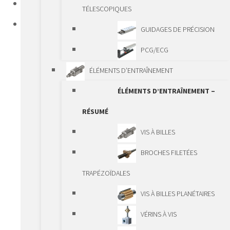
HOME
TÉLESCOPIQUES
PRODUITS
GUIDAGES DE PRÉCISION
COMPOSANTS LINÉAIRES STANDARD
PCG/ECG
COMPOSANTS LINÉAIRES STANDARD –
ÉLÉMENTS D’ENTRAÎNEMENT
RÉSUMÉ
ÉLÉMENTS D’ENTRAÎNEMENT –
GUIDAGES
RÉSUMÉ
GUIDAGES – RÉSUMÉ
VIS À BILLES
AXES ET DOUILLES À
BROCHES FILETÉES
BILLES
TRAPÉZOÏDALES
GUIDAGES À GALETS
VIS À BILLES PLANÉTAIRES
GUIDAGES À BILLES
VÉRINS À VIS