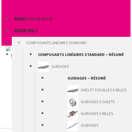
À PROPOS DE NOUS
HOME
MAGAZINES
PRODUITS
COMPOSANTS LINÉAIRES STANDARD
COMPOSANTS LINÉAIRES STANDARD – RÉSUMÉ
GUIDAGES
GUIDAGES – RÉSUMÉ
AXES ET DOUILLES À BILLES
GUIDAGES À GALETS
GUIDAGES À BILLES
GUIDAGES