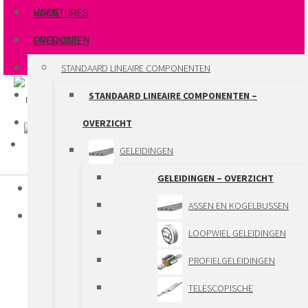
VACATURES
HOME
OVER ONS
PRODUCTEN
STANDAARD LINEAIRE COMPONENTEN
MAGAZINE
STANDAARD LINEAIRE COMPONENTEN –
OVERZICHT
GELEIDINGEN
GELEIDINGEN – OVERZICHT
HOME
ASSEN EN KOGELBUSSEN
PRODUCTEN
LOOPWIEL GELEIDINGEN
STANDAARD LINEAIRE COMPONENTEN
PROFIELGELEIDINGEN
STANDAARD LINEAIRE COMPONENTEN –
TELESCOPISCHE
OVERZICHT