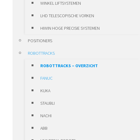
VERSTELEENHEIDSSYSTEMEN
WINKEL LIFTSYSTEMEN
KLEMMEN
LHD TELESCOPISCHE VORKEN
PROFIELGELEIDING
HIWIN HOGE PRECISIE SYSTEMEN
DRAAIKRANSLAGERS ROTHE ERDE
POSITIONERS
HIWIN MOTORS & DRIVES
ROBOTTRACKS
HIWIN MOTORS & DRIVES –
ROBOTTRACKS – OVERZICHT
OVERZICHT
FANUC
SERVO DRIVES
KUKA
LINEAIRMOTOREN
STAUBLI
TORQUEMOTOREN
NACHI
SERVOMOTOREN
ABB
LINEAIRE PRODUCTEN EN ASSEMBLAGES OP